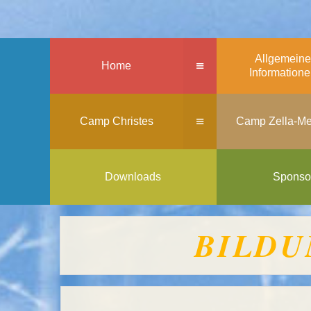
Allgemeine
≡
Home
Information
≡
Camp Christes
Camp Zella-Me
Downloads
Sponso
BILDU