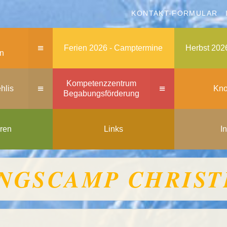
KONTAKT-FORMULAR
≡
Ferien 2026 - Camptermine
Herbst 202
en
Kompetenzzentrum
≡
≡
hlis
Kno
Begabungsförderung
ren
Links
I
NGSCAMP CHRISTE