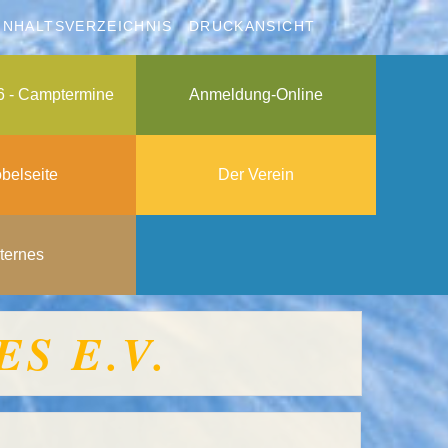
INHALTSVERZEICHNIS
DRUCKANSICHT
6 - Camptermine
Anmeldung-Online
belseite
Der Verein
nternes
S E.V.