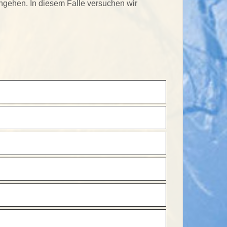
gehen. In diesem Falle versuchen wir
🔗
🔗
🔗
ltur gefördert, die Anmeldung erfolgt
🔗
beim Bildungscamp Christes – nicht über
🔗