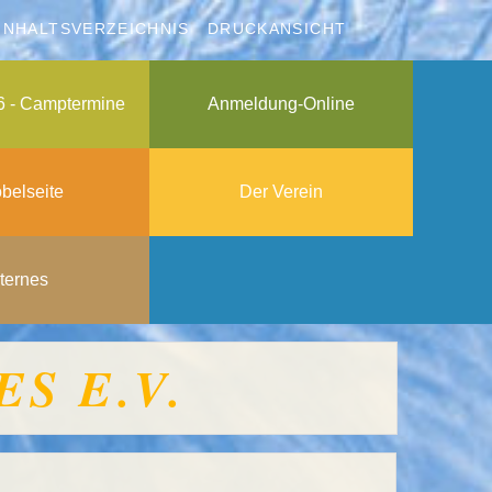
INHALTSVERZEICHNIS
DRUCKANSICHT
6 - Camptermine
Anmeldung-Online
belseite
Der Verein
nternes
S E.V.