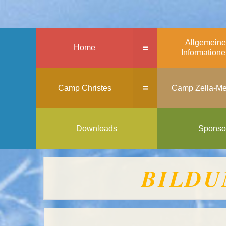
Allgemeine
≡
Home
Information
≡
Camp Christes
Camp Zella-Me
Downloads
Sponso
BILDU