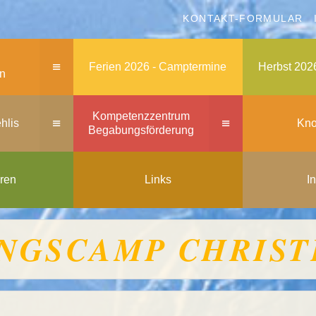
KONTAKT-FORMULAR
≡
Ferien 2026 - Camptermine
Herbst 202
en
Kompetenzzentrum
≡
≡
hlis
Kno
Begabungsförderung
ren
Links
I
NGSCAMP CHRISTE