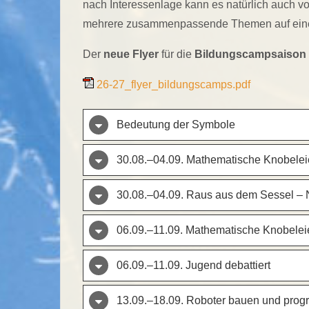
nach Interessenlage kann es natürlich auch 
mehrere zusammenpassende Themen auf eine
Der
neue Flyer
für die
Bildungscampsaison 
26-27_flyer_bildungscamps.pdf
Bedeutung der Symbole
30.08.–04.09. Mathematische Knobelei
Bedeutung der Symbole
30.08.–04.09. Raus aus dem Sessel – 
Christes
Zella-Mehlis
Veranstal
30.08. – 04.09. Mathematis
06.09.–11.09. Mathematische Knobelei
Veranstal
Fachbereich:
30.08. – 04.09. Raus aus de
über die 
Natur erleben, Tiere beobacht
06.09.–11.09. Jugend debattiert
Mathematik,
06.09. – 11.09. Mathematis
Veranstal
Sport
Fachbereich:
13.09.–18.09. Roboter bauen und pro
die Schul